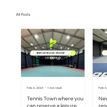
All Posts
Feb 6, 2024
1 min read
Feb 6
Tennis Town where you
New
can reserve a leisure
res