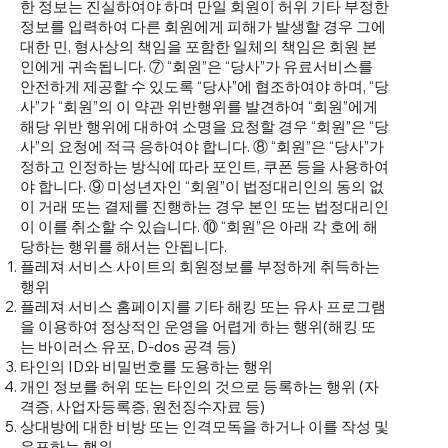
한 정보는 진실하여야 하며 만일 회원이 허위 기타 부정한
정보를 입력하여 다른 회원에게 피해가 발생할 경우 그에
대한 민, 형사상의 책임을 포함한 일체의 책임은 회원 본
인에게 귀속됩니다. ⑦ “회원”은 “당사”가 유료서비스를
안전하게 제공할 수 있도록 “당사”에 협조하여야 하며, “당
사”가 “회원”의 이 약관 위반행위를 발견하여 “회원”에게
해당 위반 행위에 대하여 소명을 요청할 경우 “회원”은 “당
사”의 요청에 적극 응하여야 합니다. ⑧ “회원”은 “당사”가
정하고 인정하는 방식에 따라 포인트, 쿠폰 등을 사용하여
야 합니다. ⑨ 미성년자인 “회원”이 법정대리인의 동의 없
이 거래 또는 결제를 진행하는 경우 본인 또는 법정대리인
이 이를 취소할 수 있습니다. ⑩ “회원”은 아래 각 호에 해
당하는 행위를 해서는 안됩니다.
플레져 서비스 사이트의 회원정보를 부정하게 취득하는
행위
플레져 서비스 홈페이지를 기타 해킹 또는 유사 프로그램
을 이용하여 정상적인 운영을 어렵게 하는 행위(해킹 또
는 바이러스 유포, D-dos 공격 등)
타인의 ID와 비밀번호를 도용하는 행위
개인 정보를 허위 또는 타인의 것으로 등록하는 행위 (자
격증, 사업자등록증, 원천징수자료 등)
상대방에 대한 비방 또는 인격모독을 하거나 이를 작성 및
유포하는 행위