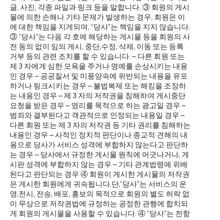
글, 사진, 각종 파일과 링크 등을 말합니다. ③ 회원의 게시
물에 의한 손해나 기타 문제가 발생하는 경우, 회원은 이
에 대한 책임을 지게되며, “당사”는 책임을 지지 않습니다.
③ “당사”는 다음 각 호에 해당하는 게시물 등을 회원의 사
전 동의 없이 임의 게시, 중단,수정, 삭제, 이동 또는 등록
거부 등의 관련 조치를 할 수 있습니다. – 다른 회원 또는
제 3 자에게 심한 모욕을 주거나 명예를 손상시키는 내용
인 경우 – 공공질서 및 미풍양속에 위반되는 내용을 유포
하거나 링크시키는 경우 – 불법복제 또는 해킹을 조장하
는 내용인 경우 – 제 3 자의 저작권을 침해하여 게시중단
요청을 받은 경우 – 영리를 목적으로 하는 광고일 경우 –
범죄와 결부된다고 객관적으로 인정되는 내용일 경우 –
다른 회원 또는 제 3 자의 저작권 등 기타 권리를 침해하는
내용인 경우 – 사적인 정치적 판단이나 종교적 견해의 내
용으로 당사가 서비스 성격에 부합하지 않는다고 판단하
는 경우 – 당사에서 규정한 게시물 원칙에 어긋나거나, 게
시판 성격에 부합하지 않는 경우 – 기타 관계법령에 위배
된다고 판단되는 경우 ④ 회원이 게시한 게시물의 저작권
은 게시한 회원에게 귀속됩니다.단,“당사”는 서비스의 운
영,전시, 전송, 배포, 홍보의 목적으로 회원의 별도 허락 없
이 무상으로 저작권법에 규정하는 공정한 관행에 합치되
게 회원의 게시물을 사용할 수 있습니다. ④ “당사”는 전항