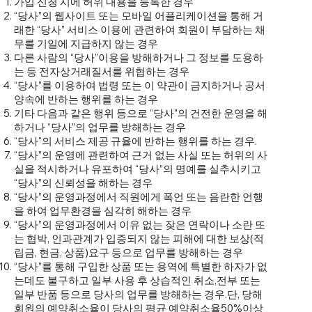
가입 신청 시에 허위 내용을 등록한 경우
“당사”의 웹사이트 또는 모바일 어플리케이션을 통해 거
래한 “당사” 서비스 이용에 관련하여 회원이 부담하는 채
무를 기일에 지급하지 않는 경우
다른 사람의 “당사”이용을 방해하거나 그 정보를 도용하
는 등 전자상거래질서를 위협하는 경우
“당사”를 이용하여 법령 또는 이 약관이 금지하거나 공서
양속에 반하는 행위를 하는 경우
기타 다음과 같은 행위 등으로 “당사”의 건전한 운영을 해
하거나 “당사”의 업무를 방해하는 경우
“당사"의 서비스 제공 규율에 반하는 행위를 하는 경우.
“당사”의 운영에 관련하여 근거 없는 사실 또는 허위의 사
실을 적시하거나 유포하여 “당사”의 명예를 실추시키고
“당사”의 신뢰성을 해하는 경우
“당사”의 운영과정에서 직원에게 폭언 또는 음란한 언행
을 하여 업무환경을 심각히 해하는 경우
“당사”의 운영과정에서 이유 없는 잦은 연락이나 소란 또
는 협박, 인과관계가 입증되지 않는 피해에 대한 보상(적
립금, 현금, 상품)요구 등으로 업무를 방해하는 경우
“당사”를 통해 구입한 상품 또는 용역에 특별한 하자가 없
는데도 불구하고 일부 사용 후 상습적인 취소,전부 또는
일부 반품 등으로 당사의 업무를 방해하는 경우.단, 당해
회원의 예약취소율이 당사의 평균 예약취소율50%이상