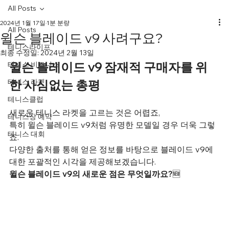
All Posts
2024년 1월 17일
1분 분량
All Posts
윌슨 블레이드 v9 사려구요?
테니스라이프
최종 수정일:
2024년 2월 13일
윌슨 블레이드 v9 잠재적 구매자를 위
테니스 비즈니스
테니스 라켓
한 사심없는 총평
테니스클럽
새로운 테니스 라켓을 고르는 것은 어렵죠,
테니스장 예약
특히 윌슨 블레이드 v9처럼 유명한 모델일 경우 더욱 그렇
테니스 대회
죠.
다양한 출처를 통해 얻은 정보를 바탕으로 블레이드 v9에 
대한 포괄적인 시각을 제공해보겠습니다.
윌슨 블레이드 v9의 새로운 점은 무엇일까요?
🆕