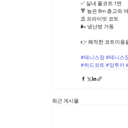
✅ 실내 풀코트 1면
🔻 높은 8m 층고와
⛱️ 프라이빗 코트
🌬️ 냉난방 가동
👉
 쾌적한 코트이용을
#테니스장
#테니스
#하드코트
#앙투카
최근 게시물