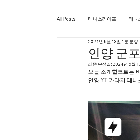
All Posts
테니스라이프
테니
2024년 5월 13일
1분 분량
안양 군포
최종 수정일:
2024년 5월 
오늘 소개할코트는 바
안양 YT 가라지 테니