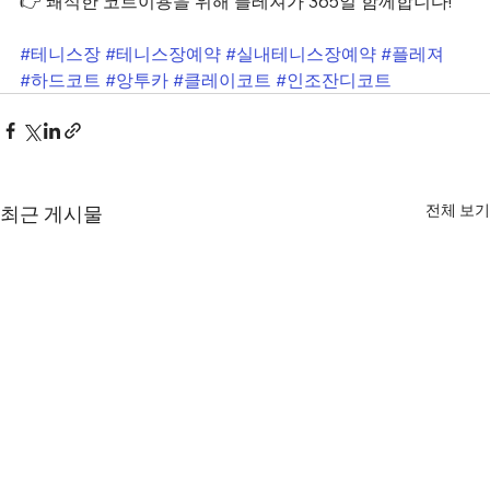
👉 쾌적한 코트이용을 위해 플레져가 365일 함께합니다!
#테니스장
#테니스장예약
#실내테니스장예약
#플레져
#하드코트
#앙투카
#클레이코트
#인조잔디코트
전체 보기
최근 게시물