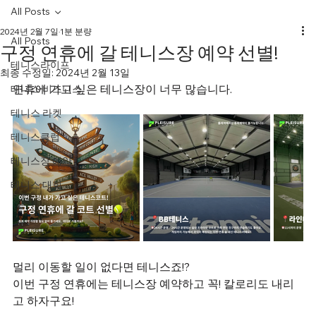
All Posts
2024년 2월 7일
1분 분량
All Posts
구정 연휴에 갈 테니스장 예약 선별!
테니스라이프
최종 수정일:
2024년 2월 13일
연휴에 가고 싶은 테니스장이 너무 많습니다.
테니스 비즈니스
테니스 라켓
테니스클럽
테니스장 예약
테니스 대회
멀리 이동할 일이 없다면 테니스죠!? 
이번 구정 연휴에는 테니스장 예약하고 꼭! 칼로리도 내리
고 하자구요!