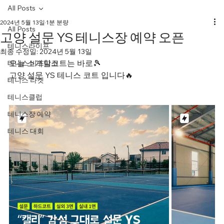
All Posts
2024년 5월 13일
1분 분량
All Posts
고양 설문 YS 테니스장 예약 오픈
테니스라이프
최종 수정일:
2024년 5월 13일
오늘 소개할코트는 바로🎾
테니스 비즈니스
고양 설문 YS 테니스 코트 입니다🔥
테니스 라켓
테니스클럽
테니스장 예약
테니스 대회