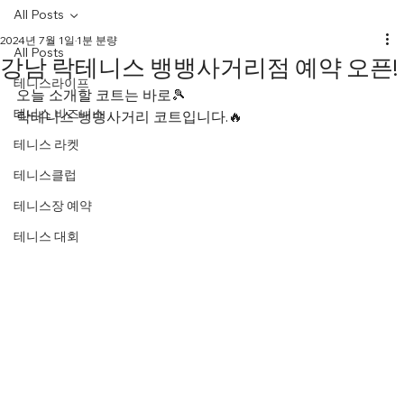
All Posts
2024년 7월 1일
1분 분량
All Posts
강남 락테니스 뱅뱅사거리점 예약 오픈!
테니스라이프
오늘 소개할 코트는 바로🎾
테니스 비즈니스
락테니스 뱅뱅사거리 코트입니다.🔥
테니스 라켓
테니스클럽
테니스장 예약
테니스 대회