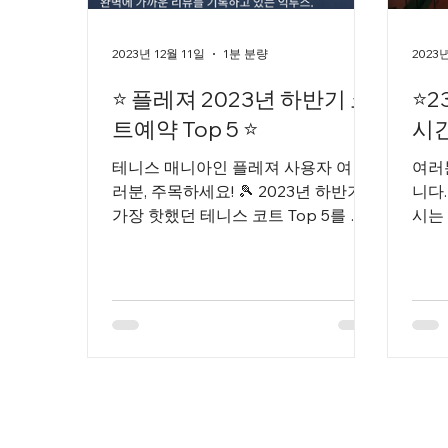
2023년 12월 11일
1분 분량
2023
⭐ 플레져 2023년 하반기 코
⭐2
트예약 Top 5 ⭐
시
테니스 매니아인 플레져 사용자 여
여러
러분, 주목하세요! 🎾 2023년 하반기,
니다
가장 핫했던 테니스 코트 Top 5를 발
시는 
표합니다! 이 코트들은 여러분의 열정
시 
으로 불타올랐답니다! 🔥 🏆 1위부터 5
시간
위까지, 모두 한자리에! 아래의 코트들
양한
이 올해...
이터로