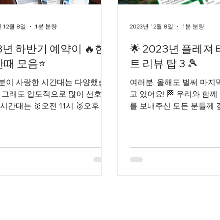
년 12월 8일
1분 분량
2023년 12월 8일
1분 분량
3년 하반기 예약이 🔥한
🌟 2023년 플레져
간때 모음⭐
트 리뷰 탑 3 🎾
분이 사랑한 시간대는 다양했습
여러분, 올해도 벌써 마지
. 그래도 압도적으로 많이 선호하
고 있어요! 🏁 우리와 함께
시간대는 🥇오전 11시 🥈오후 10
를 보내주신 모든 분들께 
오후 6시 주말과 평일 또한 물론
드립니다. 🙇‍♂️ 멋진 공간,
대가 달랐습니다. 계절마다 또 다
그리고 무엇보다 소중한 경
 패턴이 있었는데요. 재미있는 데
의 리뷰로 플레져 테니스 
 보는 테니스,...
빛날 수...