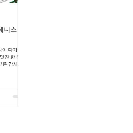
 테니스 코
막이 다가오
 멋진 한 해
깊은 감사를
 세심한 관리,
험 - 여러분
코트가 더욱