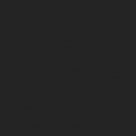
1,024시간
30%
간
이상을 절약하면서
이상의 주
간 매출을 성장 시킵니다.
80K
​매월 늘어나는 사용자분들에게 우리 테니스장을 소개
하세요. 플레져는 테니스장을 위한 마케팅만을 진행합
니다.
100+
국내에서 가장 많은 테니스장들이 사용하는 이유가 있
겠죠? 편리하고 자동화되어가는 테니스장 운영을 경험
해보세요.
1,024
연간 약 1천 운영 시간을 절약합니다. 반복적인 노동에
서 해방되어 보세요.
24
24시간 제공되는 신속한 CS. 불편함 없이 휴식하고 걱
정없이 즐기세요.