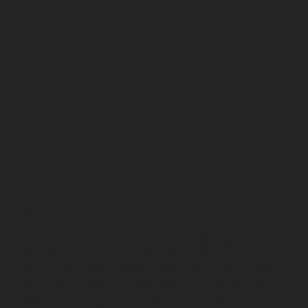
플레져 테니스는
가장 쉽고 편리한 테니스장 예약 서비스를 제공합니다. 매
주 새로운 테니스장과 다채로운 컨텐츠를 업데이트하여
테니스 애호가들의 삶에 즐거움을 더합니다. 테니스장을
운영하신다면 플레져와 함께 더욱 편리한 관리를 경험하
세요. 전화 대신, 깔끔하고 효율적인 서비스로 전환하고 연